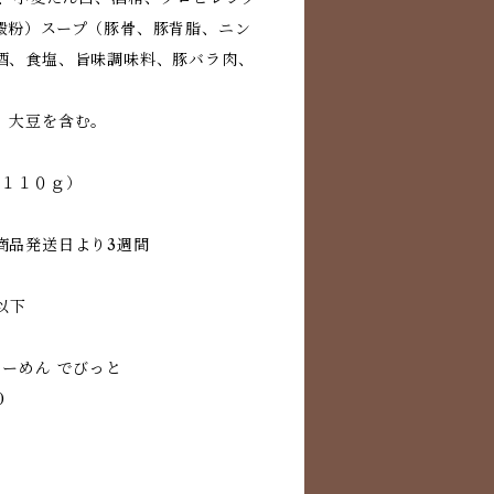
澱粉）スープ（豚骨、豚背脂、ニン
酒、食塩、旨味調味料、豚バラ肉、
、大豆を含む。
麺１１０ｇ）
商品発送日より3週間
以下
ーめん でびっと
0