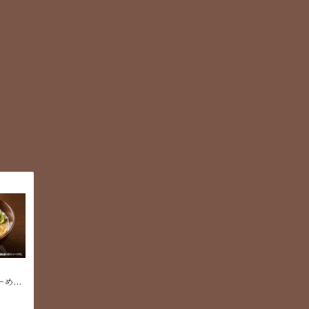
ーめん
食につ