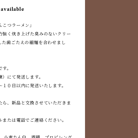
 available
んこつラーメン」
力強く炊き上げた臭みのないクリー
した歯ごたえの細麺を合わせまし
です。
凍）にて発送します。
～１０日以内に発送いたします。
たら、新品と交換させていただきま
ルまたは電話でご連絡ください。
白、小麦たん白、酒精、プロピレング