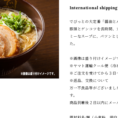
International shipping
でびっとの大定番「醤油と
豚頭とゲンコツを長時間、
ミーなスープに、パツンと
た。
※画像は盛り付けイメージ
※ヤマト運輸クール便（冷
※ご注文を受けてから３日
※返品、交換について
万一不良品等がございまし
す。
商品到着後２日以内にメー
原材料名:麺（小麦粉、卵